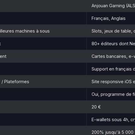
Anjouan Gaming (ALS
Français, Anglais
illeures machines à sous
Slots, jeux de table, 
x
80+ éditeurs dont Ne
ent
Cartes bancaires, e-
Support en français 
e / Plateformes
Site responsive iOS 
Oui, programme de fi
20 €
E-wallets sous 4h, c
e
200% jusqu'à 5 000 