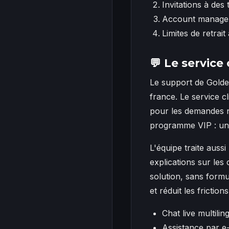
Invitations à de
Account manager 
Limites de retrait
💬 Le service
Le support de Golden
france. Le service c
pour les demandes n
programme VIP : un 
L'équipe traite auss
explications sur les
solution, sans formul
et réduit les frictio
Chat live multili
Assistance par e-