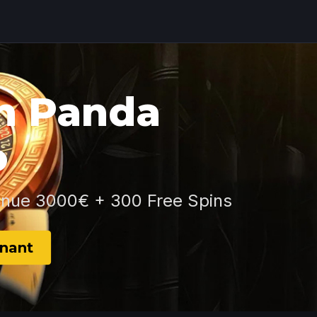
n Panda
o
enue 3000€ + 300 Free Spins
enant