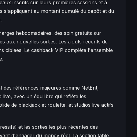
aux inscrits sur leurs premières sessions et à
ns s'appliquent au montant cumulé du dépôt et du
.
arges hebdomadaires, des spin gratuits sur
ées aux nouvelles sorties. Les ajouts récents de
ns ciblées. Le cashback VIP complète l'ensemble
e.
ont des références majeures comme NetEnt,
 live, avec un équilibre qui reflète les
de de blackjack et roulette, et studios live actifs
ssifs) et les sorties les plus récentes des
avant d'engager du money réel. La section table