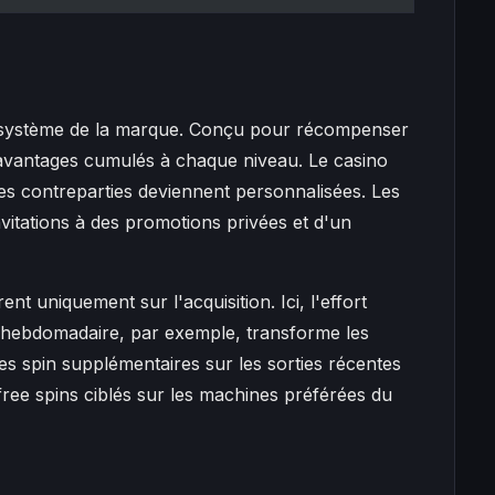
osystème de la marque. Conçu pour récompenser
s avantages cumulés à chaque niveau. Le casino
 les contreparties deviennent personnalisées. Les
nvitations à des promotions privées et d'un
 uniquement sur l'acquisition. Ici, l'effort
ck hebdomadaire, par exemple, transforme les
s spin supplémentaires sur les sorties récentes
free spins ciblés sur les machines préférées du