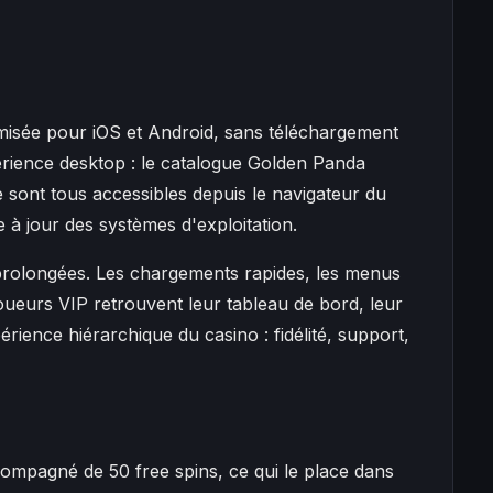
misée pour iOS et Android, sans téléchargement
périence desktop : le catalogue Golden Panda
 sont tous accessibles depuis le navigateur du
à jour des systèmes d'exploitation.
prolongées. Les chargements rapides, les menus
oueurs VIP retrouvent leur tableau de bord, leur
érience hiérarchique du casino : fidélité, support,
mpagné de 50 free spins, ce qui le place dans