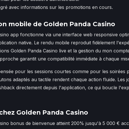
égré avec informations sur les promotions en cours.
tion mobile de Golden Panda Casino
ino app fonctionne via une interface web responsive opti
plication native. Le rendu mobile reproduit fidèlement l'ex
sions Golden Panda Casino live et la gestion du mon compte
proche garantit une compatibilité immédiate à chaque mise 
 pensée pour les sessions courtes comme pour les soirées 
tons adaptés au tactile rendent chaque action fluide. Les j
ashback directement depuis l'application, ce qui boucle l'exp
 chez Golden Panda Casino
ino bonus de bienvenue atteint 200% jusqu'à 5 000 € acco